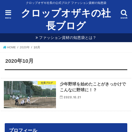
クロップオザキ社長の公式ブログ ファッション資材の知恵袋
クロップオザキの社
menu
search
長ブログ
ファッション資材の知恵袋とは？
HOME
2020年
10月
2020年10月
社長ブログ
少年野球を始めたことがきっかけで
こんなに野球に！？
2020.10.21
プロフィール