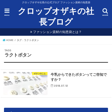
クロップオザキ社長の公式ブログ ファッション資材の知恵袋
クロップオザキの社
menu
search
長ブログ
ファッション資材の知恵袋とは？
HOME
タグ : ラクトボタン
ラクトボタン
ボタンのこと
牛乳からできたボタンってご存知で
すか？
2018.07.12