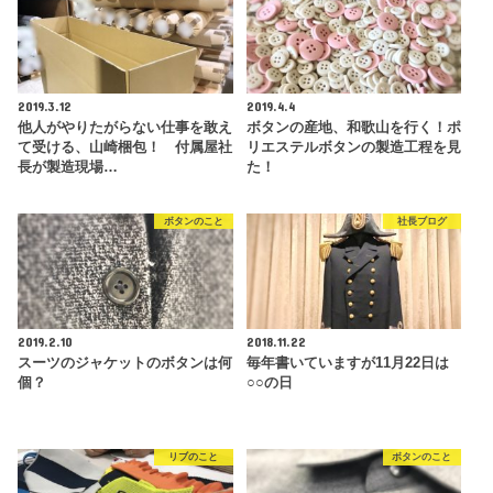
2019.3.12
2019.4.4
他人がやりたがらない仕事を敢え
ボタンの産地、和歌山を行く！ポ
て受ける、山崎梱包！ 付属屋社
リエステルボタンの製造工程を見
長が製造現場…
た！
ボタンのこと
社長ブログ
2019.2.10
2018.11.22
スーツのジャケットのボタンは何
毎年書いていますが11月22日は
個？
○○の日
リブのこと
ボタンのこと