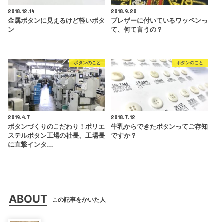
2018.12.14
2018.9.20
金属ボタンに見えるけど軽いボタ
ブレザーに付いているワッペンっ
ン
て、何て言うの？
ボタンのこと
ボタンのこと
2019.4.7
2018.7.12
ボタンづくりのこだわり！ポリエ
牛乳からできたボタンってご存知
ステルボタン工場の社長、工場長
ですか？
に直撃インタ…
ABOUT
この記事をかいた人