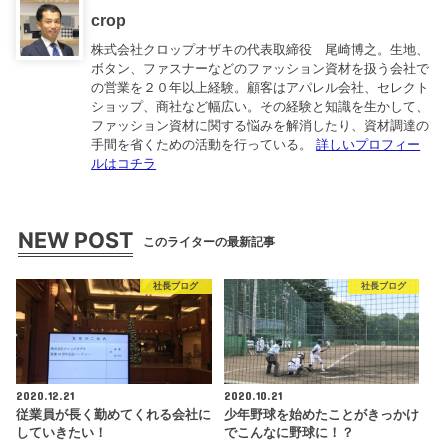
crop
株式会社クロップオザキの代表取締役 尾崎博之。生地、
ボタン、ファスナーなどのファッション資材を扱う会社で
の営業を２０年以上経験。顧客はアパレル会社、セレクト
ショップ、商社など幅広い。その経験と知識を生かして、
ファッション資材に関する悩みを解消したり、資材調達の
手間を省くための活動を行っている。
詳しいプロフィー
ルはコチラ
NEW POST
このライターの最新記事
社長ブログ
社長ブログ
2020.12.21
2020.10.21
従業員が長く勤めてくれる会社に
少年野球を始めたことがきっかけ
していきたい！
でこんなに野球に！？