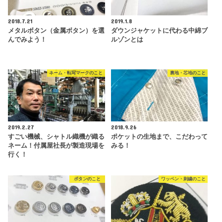
2018.7.21
2019.1.8
メタルボタン（金属ボタン）を選
ダウンジャケットに代わる中綿ブ
んでみよう！
ルゾンとは
ネーム・転写マークのこと
裏地・芯地のこと
2019.2.27
2018.9.26
すごい機械、シャトル織機が織る
ポケットの生地まで、こだわって
ネーム！付属屋社長が製造現場を
みる！
行く！
ボタンのこと
ワッペン・刺繍のこと