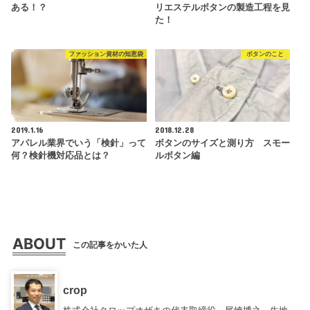
ある！？
リエステルボタンの製造工程を見
た！
ファッション資材の知恵袋
ボタンのこと
2019.1.16
2018.12.28
アパレル業界でいう「検針」って
ボタンのサイズと測り方 スモー
何？検針機対応品とは？
ルボタン編
ABOUT
この記事をかいた人
crop