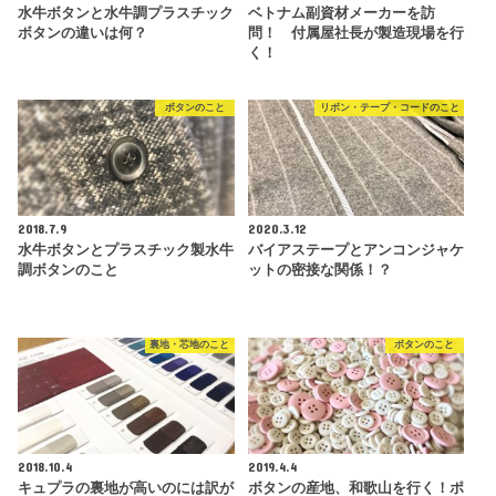
水牛ボタンと水牛調プラスチック
ベトナム副資材メーカーを訪
ボタンの違いは何？
問！ 付属屋社長が製造現場を行
く！
ボタンのこと
リボン・テープ・コードのこと
2018.7.9
2020.3.12
水牛ボタンとプラスチック製水牛
バイアステープとアンコンジャケ
調ボタンのこと
ットの密接な関係！？
裏地・芯地のこと
ボタンのこと
2018.10.4
2019.4.4
キュプラの裏地が高いのには訳が
ボタンの産地、和歌山を行く！ポ