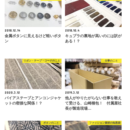
2018.12.14
2018.10.4
金属ボタンに見えるけど軽いボタ
キュプラの裏地が高いのには訳が
ン
ある！？
リボン・テープ・コードのこと
仕事のこと
2020.3.12
2019.3.12
バイアステープとアンコンジャケ
他人がやりたがらない仕事を敢え
ットの密接な関係！？
て受ける、山崎梱包！ 付属屋社
長が製造現場…
ボタンのこと
ファッション資材の知恵袋