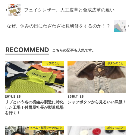
フェイクレザー、人工皮革と合成皮革の違い
なぜ、休みの日にわざわざ社員研修をするのか！？
RECOMMEND
こちらの記事も人気です。
リブのこと
ボタンのこと
2019.2.28
2018.11.28
リブという名の横編み製造に特化
シャツボタンから見るいい洋服！
した工場！付属屋社長が製造現場
を行く！
ネーム・転写マークのこと
ボタンのこと