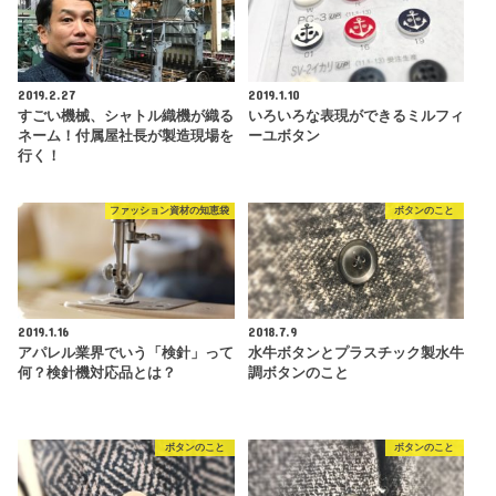
2019.2.27
2019.1.10
すごい機械、シャトル織機が織る
いろいろな表現ができるミルフィ
ネーム！付属屋社長が製造現場を
ーユボタン
行く！
ファッション資材の知恵袋
ボタンのこと
2019.1.16
2018.7.9
アパレル業界でいう「検針」って
水牛ボタンとプラスチック製水牛
何？検針機対応品とは？
調ボタンのこと
ボタンのこと
ボタンのこと