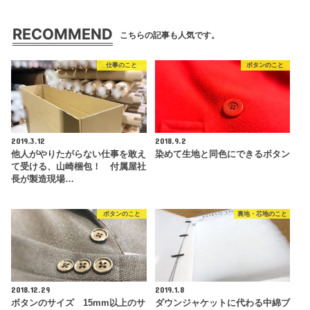
RECOMMEND
こちらの記事も人気です。
仕事のこと
ボタンのこと
2019.3.12
2018.9.2
他人がやりたがらない仕事を敢え
染めて生地と同色にできるボタン
て受ける、山崎梱包！ 付属屋社
長が製造現場…
ボタンのこと
裏地・芯地のこと
2018.12.29
2019.1.8
ボタンのサイズ 15mm以上のサ
ダウンジャケットに代わる中綿ブ