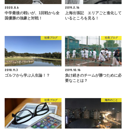
2020.8.6
2019.2.16
中学最後の戦いが、1回戦から全
上海出張記 エリアごと進化して
国優勝の強豪と対戦！
いるところを見る！
社長ブログ
社長ブログ
2018.11.3
2019.10.16
ゴルフから学ぶ人生論！？
負け続きのチームが勝つために必
要なことは？
社長ブログ
海外のこと