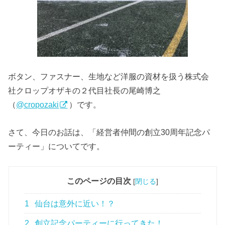
ボタン、ファスナー、生地など洋服の資材を扱う株式会
社クロップオザキの２代目社長の尾崎博之
（
@cropozaki
）です。
さて、今日のお話は、「経営者仲間の創立30周年記念パ
ーティー」についてです。
このページの目次
[
閉じる
]
1
仙台は意外に近い！？
2
創立記念パーティーに行ってきた！