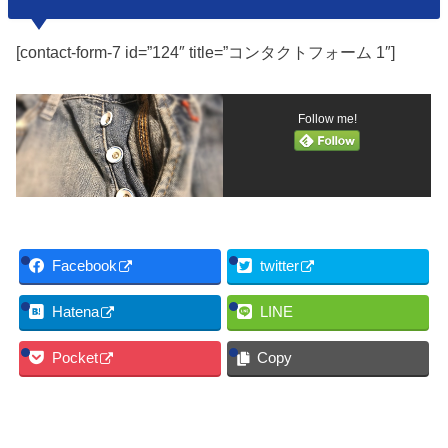
[contact-form-7 id=”124″ title=”コンタクトフォーム 1″]
Follow me!
Facebook
twitter
Hatena
LINE
Pocket
Copy