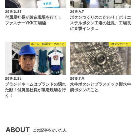
2019.2.25
2019.4.7
付属屋社長が製造現場を行く！
ボタンづくりのこだわり！ポリエ
ファスナーYKK工場編
ステルボタン工場の社長、工場長
に直撃インタ…
ネーム・転写マークのこと
ボタンのこと
2019.2.26
2018.7.9
ブランドネームはブランドの隠れ
水牛ボタンとプラスチック製水牛
た顔！付属屋社長が製造現場を行
調ボタンのこと
く！
ABOUT
この記事をかいた人