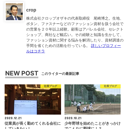
crop
株式会社クロップオザキの代表取締役 尾崎博之。生地、
ボタン、ファスナーなどのファッション資材を扱う会社で
の営業を２０年以上経験。顧客はアパレル会社、セレクト
ショップ、商社など幅広い。その経験と知識を生かして、
ファッション資材に関する悩みを解消したり、資材調達の
手間を省くための活動を行っている。
詳しいプロフィー
ルはコチラ
NEW POST
このライターの最新記事
社長ブログ
社長ブログ
2020.12.21
2020.10.21
従業員が長く勤めてくれる会社に
少年野球を始めたことがきっかけ
していきたい！
でこんなに野球に！？