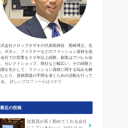
株式会社クロップオザキの代表取締役 尾崎博之。生
地、ボタン、ファスナーなどのファッション資材を扱
う会社での営業を２０年以上経験。顧客はアパレル会
社、セレクトショップ、商社など幅広い。その経験と
知識を生かして、ファッション資材に関する悩みを解
消したり、資材調達の手間を省くための活動を行って
いる。
詳しいプロフィールはコチラ
最近の投稿
従業員が長く勤めてくれる会社
にしていきたい！
2020.12.21