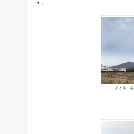
た。
八ヶ岳。雪