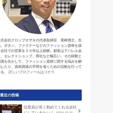
株式会社クロップオザキの代表取締役 尾崎博之。生
地、ボタン、ファスナーなどのファッション資材を扱
う会社での営業を２０年以上経験。顧客はアパレル会
社、セレクトショップ、商社など幅広い。その経験と
知識を生かして、ファッション資材に関する悩みを解
消したり、資材調達の手間を省くための活動を行って
いる。
詳しいプロフィールはコチラ
最近の投稿
従業員が長く勤めてくれる会社
にしていきたい！
2020.12.21