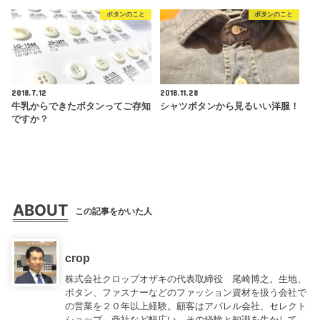
ボタンのこと
ボタンのこと
2018.7.12
2018.11.28
牛乳からできたボタンってご存知
シャツボタンから見るいい洋服！
ですか？
ABOUT
この記事をかいた人
crop
株式会社クロップオザキの代表取締役 尾崎博之。生地、
ボタン、ファスナーなどのファッション資材を扱う会社で
の営業を２０年以上経験。顧客はアパレル会社、セレクト
ショップ、商社など幅広い。その経験と知識を生かして、