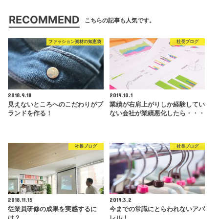
RECOMMEND
こちらの記事も人気です。
ファッション資材の知恵袋
社長ブログ
2018.9.18
2019.10.1
見えないところへのこだわりがブ
業績が右肩上がりしか経験してい
ランドを作る！
ない会社が業績悪化したら・・・
社長ブログ
社長ブログ
2018.11.15
2019.3.2
従業員研修の成果を実感するに
今までの常識にとらわれないアパ
は？
レル！