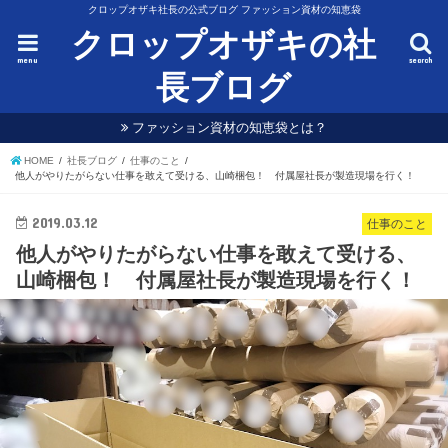
クロップオザキ社長の公式ブログ ファッション資材の知恵袋
クロップオザキの社
menu
search
長ブログ
ファッション資材の知恵袋とは？
HOME
社長ブログ
仕事のこと
他人がやりたがらない仕事を敢えて受ける、山崎梱包！ 付属屋社長が製造現場を行く！
2019.03.12
仕事のこと
他人がやりたがらない仕事を敢えて受ける、
山崎梱包！ 付属屋社長が製造現場を行く！