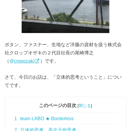
ボタン、ファスナー、生地など洋服の資材を扱う株式会
社クロップオザキの２代目社長の尾崎博之
（
@cropozaki
）です。
さて、今日のお話は、「立体的思考ということ」につい
てです。
このページの目次
[
閉じる
]
1
team LABO ★ Borderless
2
立体的思考、高次元的思考