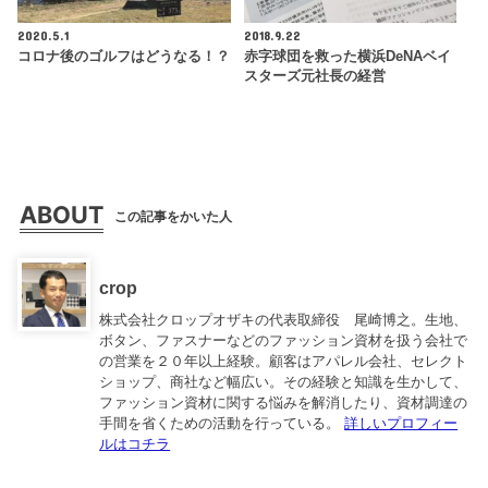
2020.5.1
2018.9.22
コロナ後のゴルフはどうなる！？
赤字球団を救った横浜DeNAベイ
スターズ元社長の経営
ABOUT
この記事をかいた人
crop
株式会社クロップオザキの代表取締役 尾崎博之。生地、
ボタン、ファスナーなどのファッション資材を扱う会社で
の営業を２０年以上経験。顧客はアパレル会社、セレクト
ショップ、商社など幅広い。その経験と知識を生かして、
ファッション資材に関する悩みを解消したり、資材調達の
手間を省くための活動を行っている。
詳しいプロフィー
ルはコチラ