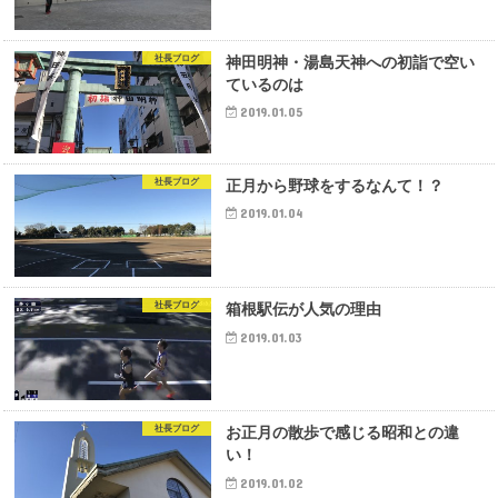
社長ブログ
神田明神・湯島天神への初詣で空い
ているのは
2019.01.05
社長ブログ
正月から野球をするなんて！？
2019.01.04
社長ブログ
箱根駅伝が人気の理由
2019.01.03
社長ブログ
お正月の散歩で感じる昭和との違
い！
2019.01.02