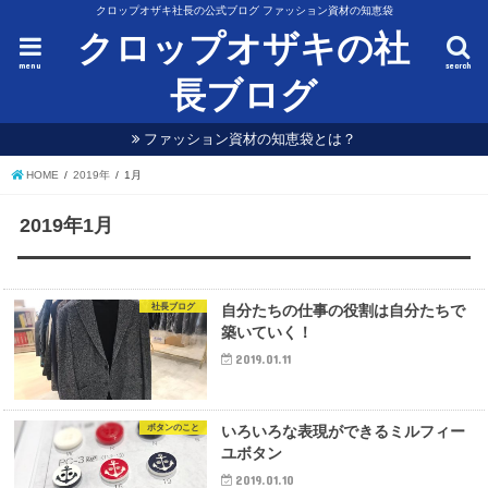
クロップオザキ社長の公式ブログ ファッション資材の知恵袋
クロップオザキの社
menu
search
長ブログ
ファッション資材の知恵袋とは？
HOME
2019年
1月
2019年1月
社長ブログ
自分たちの仕事の役割は自分たちで
築いていく！
2019.01.11
ボタンのこと
いろいろな表現ができるミルフィー
ユボタン
2019.01.10