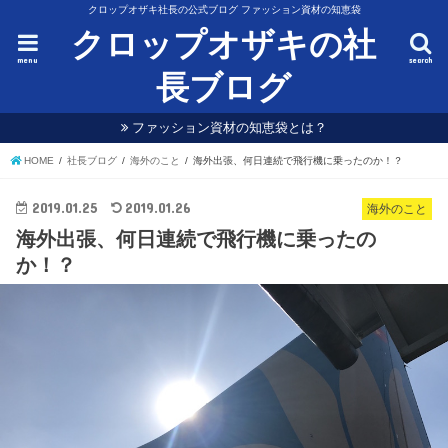
クロップオザキ社長の公式ブログ ファッション資材の知恵袋
クロップオザキの社
menu
search
長ブログ
ファッション資材の知恵袋とは？
HOME
社長ブログ
海外のこと
海外出張、何日連続で飛行機に乗ったのか！？
2019.01.25
2019.01.26
海外のこと
海外出張、何日連続で飛行機に乗ったの
か！？