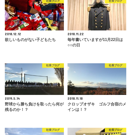
社長ブログ
社長ブログ
2018.12.12
2018.11.22
欲しいものがない子どもたち
毎年書いていますが11月22日は
○○の日
社長ブログ
社長ブログ
2019.5.14
2018.11.18
野球から勝ち負けを取ったら何が
クロップオザキ ゴルフ合宿のメ
残るのか！？
インは！？
社長ブログ
社長ブログ