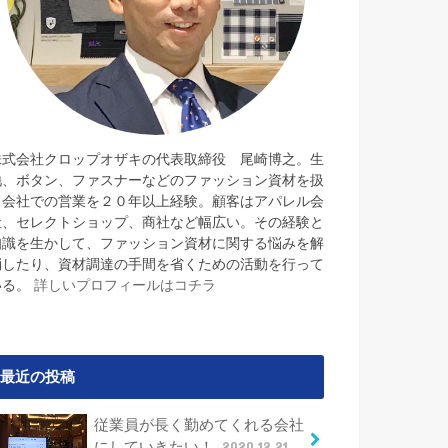
株式会社クロップオザキの代表取締役 尾崎博之。生
地、ボタン、ファスナーなどのファッション資材を扱
う会社での営業を２０年以上経験。顧客はアパレル会
社、セレクトショップ、商社など幅広い。その経験と
知識を生かして、ファッション資材に関する悩みを解
消したり、資材調達の手間を省くための活動を行って
いる。
詳しいプロフィールはコチラ
最近の投稿
従業員が長く勤めてくれる会社
にしていきたい！
2020.12.21