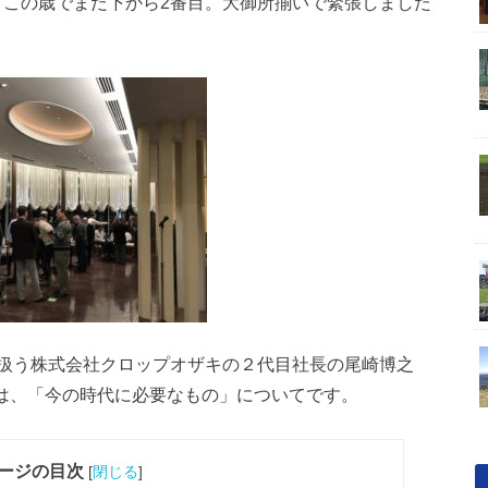
。この歳でまだ下から2番目。大御所揃いで緊張しました
扱う株式会社クロップオザキの２代目社長の尾崎博之
話は、「今の時代に必要なもの」についてです。
ージの目次
[
閉じる
]