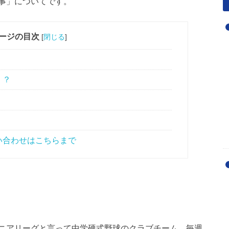
事」についてです。
ージの目次
[
閉じる
]
！？
い合わせはこちらまで
ニアリーグと言って中学硬式野球のクラブチーム。毎週