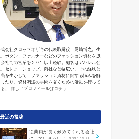
株式会社クロップオザキの代表取締役 尾崎博之。生
地、ボタン、ファスナーなどのファッション資材を扱
う会社での営業を２０年以上経験。顧客はアパレル会
社、セレクトショップ、商社など幅広い。その経験と
知識を生かして、ファッション資材に関する悩みを解
消したり、資材調達の手間を省くための活動を行って
いる。
詳しいプロフィールはコチラ
最近の投稿
従業員が長く勤めてくれる会社
にしていきたい！
2020.12.21